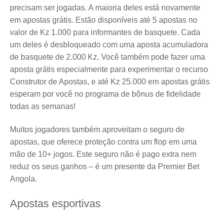
precisam ser jogadas. A maioria deles está novamente
em apostas grátis. Estão disponíveis até 5 apostas no
valor de Kz 1.000 para informantes de basquete. Cada
um deles é desbloqueado com uma aposta acumuladora
de basquete de 2.000 Kz. Você também pode fazer uma
aposta grátis especialmente para experimentar o recurso
Construtor de Apostas, e até Kz 25.000 em apostas grátis
esperam por você no programa de bônus de fidelidade
todas as semanas!
Muitos jogadores também aproveitam o seguro de
apostas, que oferece proteção contra um flop em uma
mão de 10+ jogos. Este seguro não é pago extra nem
reduz os seus ganhos – é um presente da Premier Bet
Angola.
Apostas esportivas