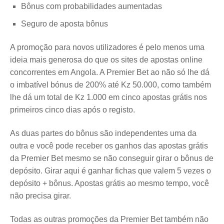
Bônus com probabilidades aumentadas
Seguro de aposta bônus
A promoção para novos utilizadores é pelo menos uma
ideia mais generosa do que os sites de apostas online
concorrentes em Angola. A Premier Bet ao não só lhe dá
o imbatível bónus de 200% até Kz 50.000, como também
lhe dá um total de Kz 1.000 em cinco apostas grátis nos
primeiros cinco dias após o registo.
As duas partes do bônus são independentes uma da
outra e você pode receber os ganhos das apostas grátis
da Premier Bet mesmo se não conseguir girar o bônus de
depósito. Girar aqui é ganhar fichas que valem 5 vezes o
depósito + bônus. Apostas grátis ao mesmo tempo, você
não precisa girar.
Todas as outras promoções da Premier Bet também não