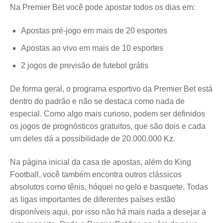
Na Premier Bet você pode apostar todos os dias em:
Apostas pré-jogo em mais de 20 esportes
Apostas ao vivo em mais de 10 esportes
2 jogos de previsão de futebol grátis
De forma geral, o programa esportivo da Premier Bet está
dentro do padrão e não se destaca como nada de
especial. Como algo mais curioso, podem ser definidos
os jogos de prognósticos gratuitos, que são dois e cada
um deles dá a possibilidade de 20.000.000 Kz.
Na página inicial da casa de apostas, além do King
Football, você também encontra outros clássicos
absolutos como tênis, hóquei no gelo e basquete. Todas
as ligas importantes de diferentes países estão
disponíveis aqui, por isso não há mais nada a desejar a