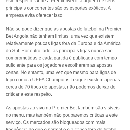
este respeito. Onde a PremierBet fica aquém de seus
principais concorrentes são os esportes exóticos. A
empresa evita oferecer isso.
Não se pode dizer que as apostas de futebol na Premier
Bet Angola não tenham limites, uma vez que existem
relativamente poucas ligas fora da Europa e da América
do Sul. Por outro lado, as principais ligas nunca são
comprometidas e cada partida é publicada com tempo
suficiente para os jogadores escolherem as apostas
certas. No entanto, uma vez que mesmo para ligas de
topo como a UEFA Champions League existem apenas
cerca de 70 tipos de apostas, não podemos deixar de
criticar a este respeito.
As apostas ao vivo no Premier Bet também são visíveis
no menu, mas também não pouparemos críticas a este
serviço. Os mercados são bloqueados com mais
frequência do que o normal e o alcance fora do futebol